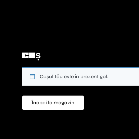
Skip
to
content
Coș
Coșul tău este în prezent gol.
Înapoi la magazin