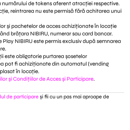
numărului de tokens aferent atracției respective.
ție, reintrarea nu este permisă fără achitarea unui
or și pachetelor de acces achiziționate în locație
lizând brățara NIBIRU, numerar sau card bancar.
e Play NIBIRU este permis exclusiv după semnarea
re.
i este obligatorie purtarea șosetelor
a pot fi achiziționate din automatul (vending
lasat în locație.
lor și Condițiilor de Acces și Participare
.
ul de participare
și fii cu un pas mai aproape de