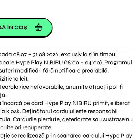
Ă ÎN COȘ
oada 08.07 – 31.08.2026, exclusiv la și în timpul
onare Hype Play NIBIRU (18:00 – 04:00). Programul
uferi modificări fără notificare prealabilă.
itie 10 lei).
eteorologice nefavorabile, anumite atracții pot fi
ță.
e încarcă pe card Hype Play NIBIRU primit, eliberat
 la kiosk. Deținătorul cardului este responsabil
uia. Cardurile pierdute, deteriorate sau sustrase nu
ocuite ori recuperate.
acție se realizează prin scanarea cardului Hype Play