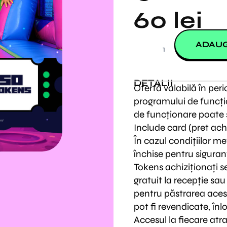
60
lei
Cantitate
50
ADAUG
TOKENS+card
DETALII
Ofertă valabilă în peri
programului de funcți
de funcționare poate s
Include card (pret achiz
În cazul condițiilor m
închise pentru siguran
Tokens achiziționați s
gratuit la recepție sau
pentru păstrarea acest
pot fi revendicate, înl
Accesul la fiecare atr