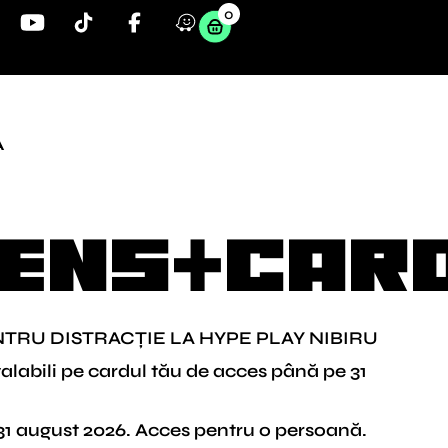
0
Y
o
u
t
u
b
A
e
m
ENS+car
NTRU DISTRACȚIE LA HYPE PLAY NIBIRU
labili pe cardul tău de acces până pe 31
– 31 august 2026. Acces pentru o persoană.