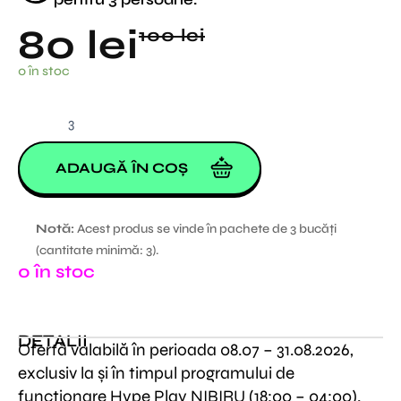
Prețul
Prețul
80
lei
100
lei
inițial
curent
Cantitate
0 în stoc
NIBIRU
a
este:
TRIO
fost:
80 lei.
100 lei.
ADAUGĂ ÎN COȘ
Notă:
Acest produs se vinde în pachete de 3 bucăți
(cantitate minimă: 3).
0 în stoc
DETALII
Ofertă valabilă în perioada 08.07 – 31.08.2026,
exclusiv la și în timpul programului de
funcționare Hype Play NIBIRU (18:00 – 04:00).