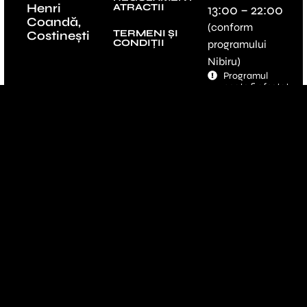
Henri
ATRACTII
13:00 – 22:00
Coandă,
(conform
TERMENI ȘI
Costinești
CONDIȚII
programului
Nibiru)
Programul
poate fi afectat
de conditiile
meteo extreme
sau cazuri de
forta major -
operatorul
Hype Nibiru isi
rezerva dreptul
sa modifice
fara anuntare
prealabila
accesul total
sau partial la
atractiile
parcului in
cazul in care
apar probleme
ce pot pune in
pericol
siguranta
jucatorilor sau