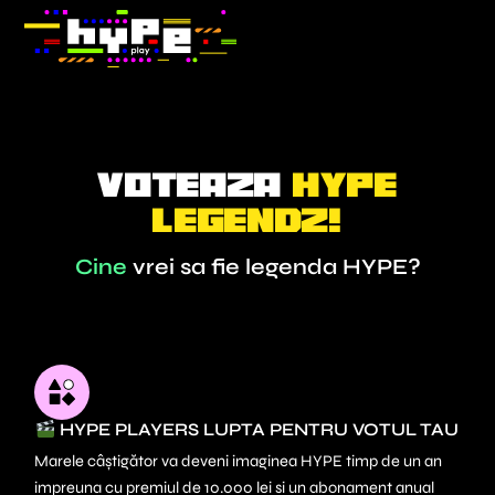
Skip
to
content
voteaza
Hype
legendz!
Cine
vrei sa fie legenda HYPE?
HYPE PLAYERS LUPTA PENTRU VOTUL TAU
Marele câștigător va deveni imaginea HYPE timp de un an
impreuna cu premiul de 10.000 lei si un abonament anual