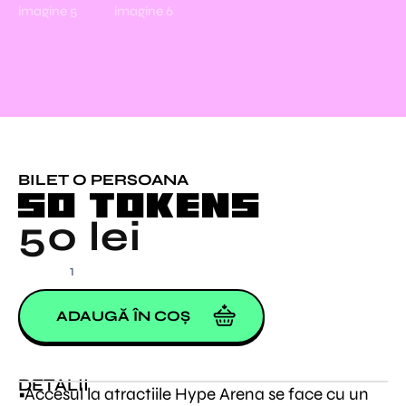
BILET O PERSOANA
50 TOKENS
50
lei
Cantitate
50
TOKENS
ADAUGĂ ÎN COȘ
DETALII
•Accesul la atractiile Hype Arena se face cu un