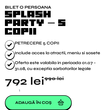
BILET O PERSOANA
SPLASH
PARTY – 5
copii
PETRECERE 5 COPII
Include acces la atractii, meniu si sosete
Oferta este valabila in perioada 01.07 -
31.08, cu exceptia sarbatorilor legale
Prețul
Prețul
792
lei
990
lei
inițial
curent
Cantitate
SPLASH
a
este:
PARTY
-
ADAUGĂ ÎN COȘ
fost:
792 lei.
5