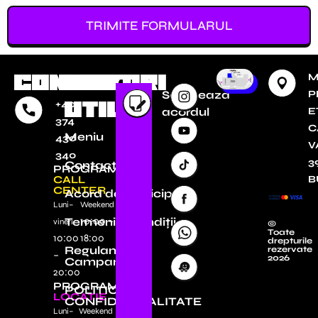
TRIMITE FORMULARUL
CONTACT
LINKURI
M
Semneaza
P
UTILE
+40
acordul
E
374
C
Meniu
430
V
340
39
Contact
PROGRAM
CALL
B
CENTER
Acord de participare
Luni–
Weekend
Termeni și condiții
10:00 –
vineri
©
Toate
10:00
18:00
drepturile
Regulamente
rezervate
–
2026
Campanii
20:00
PROGRAM
POLITICA DE
LOCATIE
CONFIDENȚIALITATE
Luni–
Weekend