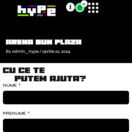
Skip
0
to
content
Arena Sun Plaza
By
admin_hype
/
aprilie 22, 2024
Cu ce te
putem ajuta?
NUME
PRENUME