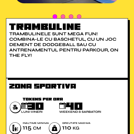
Trambuline
TRAMBULINELE SUNT MEGA FUN!
COMBINA-LE CU BASCHETUL, CU UN JOC
DEMENT DE DODGEBALL SAU CU
ANTRENAMENTUL PENTRU PARKOUR, ON
THE FLY!
Zona sportiva
TOKENS PER Ora
30
40
LUNI-VINERI
WEEKEND & SARBATORI
INALTIME MINIMA
GREUTATE MAXIMA
115
110
CM
KG