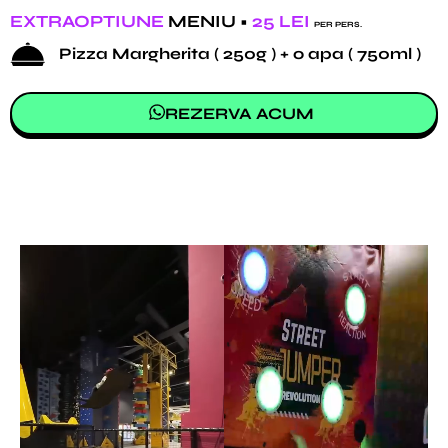
EXTRAOPTIUNE
MENIU •
25 LEI
PER PERS.
Pizza Margherita ( 250g ) + o apa ( 750ml )
REZERVA ACUM