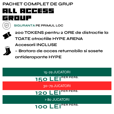
PACHET COMPLET DE GRUP
All Access
Group
SIGURANTA
PE PRIMUL LOC
200 TOKENS pentru 2 ORE de distractie la
TOATE atractiile HYPE ARENA
Accesorii INCLUSE
– Bratara de acces returnabila si sosete
antiderapante HYPE
15-29 JUCATORI
150 LEI
PER PERS.
30-79 JUCATORI
120 LEI
PER PERS.
> 80 JUCATORI
100 LEI
PER PERS.