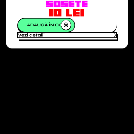
SOSETE
10
lei
ADAUGĂ ÎN COȘ
Vezi detalii