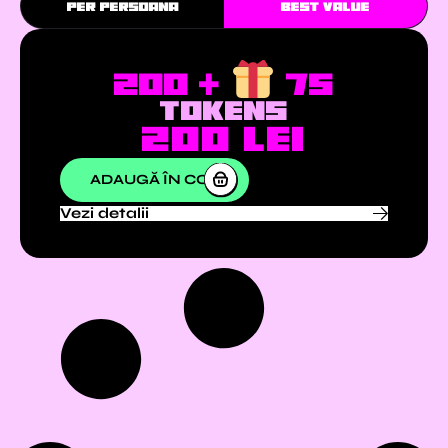
PER PERSOANA
BEST VALUE
200 +
75
TOKENS
200
lei
ADAUGĂ ÎN COȘ
Vezi detalii