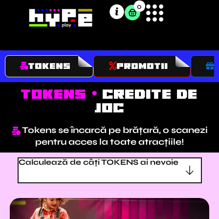
Skip
0
to
content
TOKENS
PROMOTII
tokens •
credite de
joc
Tokens se încarcă pe brățară, o scanezi
pentru acces la toate atracțiile!
Calculează de câți TOKENS ai nevoie