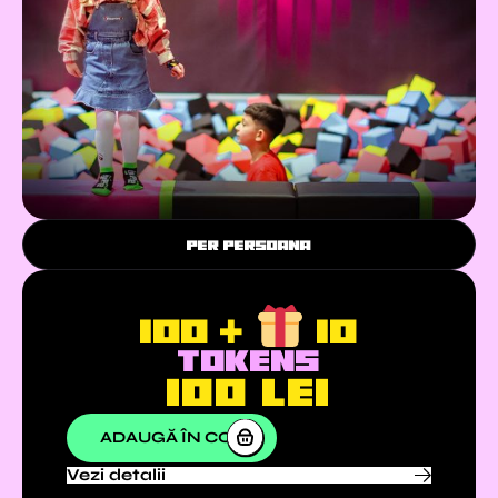
PER PERSOANA
100 +
10
TOKENS
100
lei
ADAUGĂ ÎN COȘ
Vezi detalii