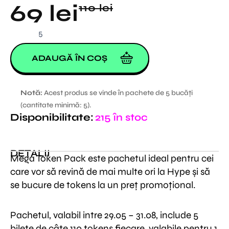
Prețul
Prețul
69
lei
110
lei
inițial
curent
Cantitate
MEGA
a
este:
PACK
ADAUGĂ ÎN COȘ
fost:
69 lei.
110 lei.
Notă:
Acest produs se vinde în pachete de 5 bucăți
(cantitate minimă: 5).
Disponibilitate:
215 în stoc
DETALII
Mega Token Pack este pachetul ideal pentru cei
care vor să revină de mai multe ori la Hype și să
se bucure de tokens la un preț promoțional.
Pachetul, valabil intre 29.05 – 31.08, include 5
bilete de câte 110 tokens fiecare, valabile pentru 1