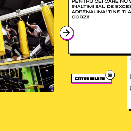
PENTRU CEI CARE NU 
INALTIMI SAU DE EXCE
ADRENALINA! TINE-TI A
CORZI!
catre bilete