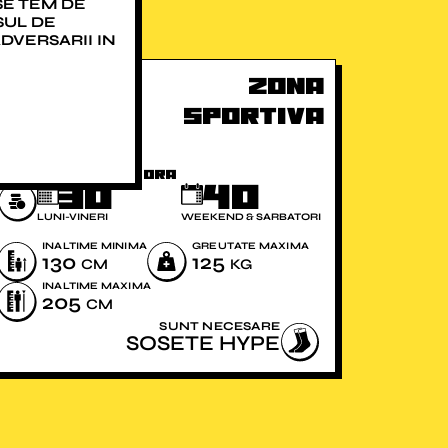
SE TEM DE
SUL DE
DVERSARII IN
Zona
sportiva
TOKENS PER Ora
30
40
LUNI-VINERI
WEEKEND & SARBATORI
INALTIME MINIMA
GREUTATE MAXIMA
130
125
CM
KG
INALTIME MAXIMA
205
CM
SUNT NECESARE
SOSETE HYPE