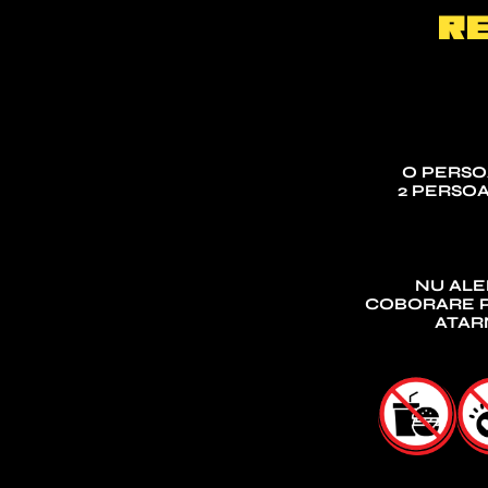
R
O PERSO
2 PERSO
NU ALE
COBORARE P
ATAR