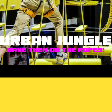
Urban Jungle
Have them on the ropes!